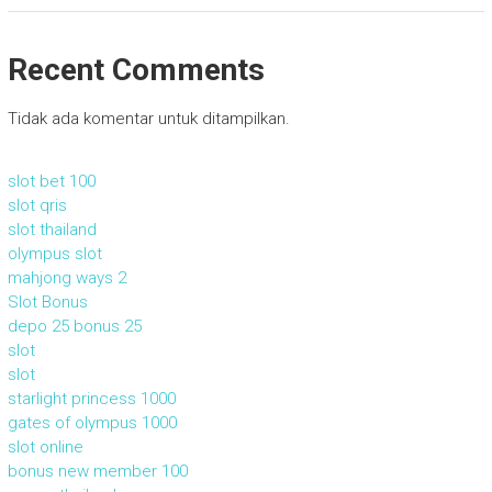
Recent Comments
Tidak ada komentar untuk ditampilkan.
slot bet 100
slot qris
slot thailand
olympus slot
mahjong ways 2
Slot Bonus
depo 25 bonus 25
slot
slot
starlight princess 1000
gates of olympus 1000
slot online
bonus new member 100