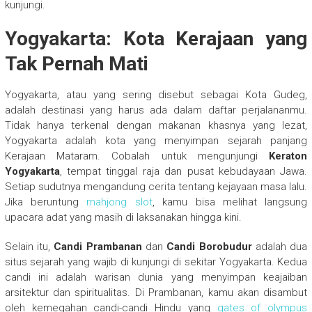
kunjungi.
Yogyakarta: Kota Kerajaan yang
Tak Pernah Mati
Yogyakarta, atau yang sering disebut sebagai Kota Gudeg,
adalah destinasi yang harus ada dalam daftar perjalananmu.
Tidak hanya terkenal dengan makanan khasnya yang lezat,
Yogyakarta adalah kota yang menyimpan sejarah panjang
Kerajaan Mataram. Cobalah untuk mengunjungi
Keraton
Yogyakarta
, tempat tinggal raja dan pusat kebudayaan Jawa.
Setiap sudutnya mengandung cerita tentang kejayaan masa lalu.
Jika beruntung
mahjong slot
, kamu bisa melihat langsung
upacara adat yang masih di laksanakan hingga kini.
Selain itu,
Candi Prambanan
dan
Candi Borobudur
adalah dua
situs sejarah yang wajib di kunjungi di sekitar Yogyakarta. Kedua
candi ini adalah warisan dunia yang menyimpan keajaiban
arsitektur dan spiritualitas. Di Prambanan, kamu akan disambut
oleh kemegahan candi-candi Hindu yang
gates of olympus