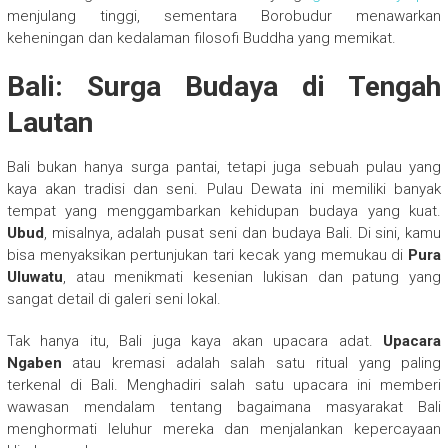
menjulang tinggi, sementara Borobudur menawarkan
keheningan dan kedalaman filosofi Buddha yang memikat.
Bali: Surga Budaya di Tengah
Lautan
Bali bukan hanya surga pantai, tetapi juga sebuah pulau yang
kaya akan tradisi dan seni. Pulau Dewata ini memiliki banyak
tempat yang menggambarkan kehidupan budaya yang kuat.
Ubud
, misalnya, adalah pusat seni dan budaya Bali. Di sini, kamu
bisa menyaksikan pertunjukan tari kecak yang memukau di
Pura
Uluwatu
, atau menikmati kesenian lukisan dan patung yang
sangat detail di galeri seni lokal.
Tak hanya itu, Bali juga kaya akan upacara adat.
Upacara
Ngaben
atau kremasi adalah salah satu ritual yang paling
terkenal di Bali. Menghadiri salah satu upacara ini memberi
wawasan mendalam tentang bagaimana masyarakat Bali
menghormati leluhur mereka dan menjalankan kepercayaan