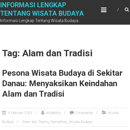
Skip
INFORMASI LENGKAP
to
TENTANG WISATA BUDAYA
content
Informasi Lengkap Tentang Wisata Budaya
Tag: Alam dan Tradisi
Pesona Wisata Budaya di Sekitar
Danau: Menyaksikan Keindahan
Alam dan Tradisi
4 Februari 2025
ohztebjhu
0 Komentar
Wisata
,
,
Budaya
Alam dan Tradisi
Keindahan
Wisata Budaya