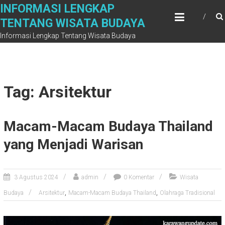
Skip
INFORMASI LENGKAP
to
TENTANG WISATA BUDAYA
content
Informasi Lengkap Tentang Wisata Budaya
Tag: Arsitektur
Macam-Macam Budaya Thailand
yang Menjadi Warisan
3 Agustus 2024
admin
0 Komentar
Wisata
,
,
Budaya
Arsitektur
Macam-Macam Budaya Thailand
Olahraga Tradisional