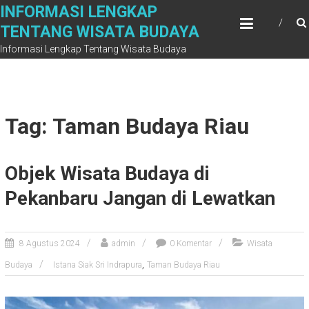
Skip
INFORMASI LENGKAP
to
TENTANG WISATA BUDAYA
content
Informasi Lengkap Tentang Wisata Budaya
Tag: Taman Budaya Riau
Objek Wisata Budaya di
Pekanbaru Jangan di Lewatkan
8 Agustus 2024
admin
0 Komentar
Wisata
,
Budaya
Istana Siak Sri Indrapura
Taman Budaya Riau