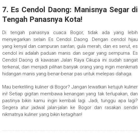
7. Es Cendol Daong: Manisnya Segar di
Tengah Panasnya Kota!
Di tengah panasnya cuaca Bogor, tidak ada yang lebih
menyegarkan selain Es Cendol Daong. Dengan cendol hijau
yang kenyal dan campuran santan, gula merah, dan es serut, es
cendol ini adalah paduan manis dan segar yang sempurna. Es
Cendol Daong di kawasan Jalan Raya Cikupa ini sudah sangat
terkenal, dan menjadi pilihan banyak orang yang ingin menikmati
hidangan manis yang benar-benar pas untuk melepas dahaga.
Mau berkeliling kuliner di Bogor? Jangan lewatkan ketujuh kuliner
ini! Setiap gigitan membawa kenangan yang tak terlupakan, dan
pastinya bikin kamu ingin kembali lagi. Jadi, tunggu apa lagi?
Segera atur jadwal jalan-jalan ke Bogor dan rasakan sendiri
nikmatnya kuliner yang bikin ketagihan!