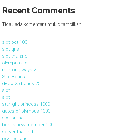
Recent Comments
Tidak ada komentar untuk ditampilkan.
slot bet 100
slot qris
slot thailand
olympus slot
mahjong ways 2
Slot Bonus
depo 25 bonus 25
slot
slot
starlight princess 1000
gates of olympus 1000
slot online
bonus new member 100
server thailand
rajamahjong