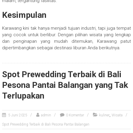
malam, tergantung fasilitas.
Kesimpulan
Karawang kini tak hanya menjadi tujuan industri, tapi juga tempat
yang cocok untuk berlibur. Dengan pilihan wisata yang lengkap
dan penginapan yang mudah ditemukan, Karawang patut
dipertimbangkan sebagai destinasi liburan Anda berikutnya.
Spot Prewedding Terbaik di Bali
Pesona Pantai Balangan yang Tak
Terlupakan
,
5 Juni 2025
admin
0 Komentar
kuliner
Wisata
Spot Prewedding Terbaik di Bali Pesona Pantai Balangan