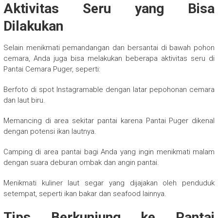
Aktivitas Seru yang Bisa
Dilakukan
Selain menikmati pemandangan dan bersantai di bawah pohon
cemara, Anda juga bisa melakukan beberapa aktivitas seru di
Pantai Cemara Puger, seperti:
Berfoto di spot Instagramable dengan latar pepohonan cemara
dan laut biru.
Memancing di area sekitar pantai karena Pantai Puger dikenal
dengan potensi ikan lautnya.
Camping di area pantai bagi Anda yang ingin menikmati malam
dengan suara deburan ombak dan angin pantai.
Menikmati kuliner laut segar yang dijajakan oleh penduduk
setempat, seperti ikan bakar dan seafood lainnya.
Tips Berkunjung ke Pantai