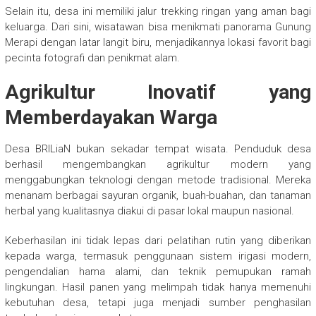
Selain itu, desa ini memiliki jalur trekking ringan yang aman bagi
keluarga. Dari sini, wisatawan bisa menikmati panorama Gunung
Merapi dengan latar langit biru, menjadikannya lokasi favorit bagi
pecinta fotografi dan penikmat alam.
Agrikultur Inovatif yang
Memberdayakan Warga
Desa BRILiaN bukan sekadar tempat wisata. Penduduk desa
berhasil mengembangkan agrikultur modern yang
menggabungkan teknologi dengan metode tradisional. Mereka
menanam berbagai sayuran organik, buah-buahan, dan tanaman
herbal yang kualitasnya diakui di pasar lokal maupun nasional.
Keberhasilan ini tidak lepas dari pelatihan rutin yang diberikan
kepada warga, termasuk penggunaan sistem irigasi modern,
pengendalian hama alami, dan teknik pemupukan ramah
lingkungan. Hasil panen yang melimpah tidak hanya memenuhi
kebutuhan desa, tetapi juga menjadi sumber penghasilan