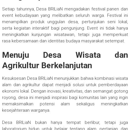
Setiap tahunnya, Desa BRILiaN mengadakan festival panen dan
event kebudayaan yang melibatkan seluruh warga. Festival ini
menampilkan produk unggulan desa, pertunjukan seni lokal,
serta kegiatan interaktif bagi pengunjung. Event ini tidak hanya
meningkatkan kunjungan wisatawan, tetapi juga memperkuat
rasa kebersamaan dan identitas budaya masyarakat setempat.
Menuju Desa Wisata dan
Agrikultur Berkelanjutan
Kesuksesan Desa BRILiaN menunjukkan bahwa kombinasi wisata
alam dan agrikultur dapat menjadi solusi untuk pemberdayaan
ekonomi lokal. Dengan inovasi, kreativitas, dan semangat gotong
royong, desa ini menjadi inspirasi bagi komunitas lain yang ingin
memaksimalkan potensi alam sekaligus meningkatkan
kesejahteraan warganya.
Desa BRILiaN bukan hanya tempat berlibur, tetapi juga
laboratorium hidup untuk belajar tentang alam, pertanian, dan