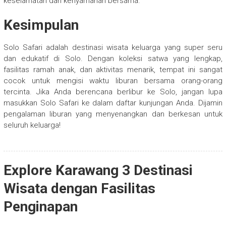
keselamatan dan kenyamanan bersama.
Kesimpulan
Solo Safari adalah destinasi wisata keluarga yang super seru
dan edukatif di Solo. Dengan koleksi satwa yang lengkap,
fasilitas ramah anak, dan aktivitas menarik, tempat ini sangat
cocok untuk mengisi waktu liburan bersama orang-orang
tercinta. Jika Anda berencana berlibur ke Solo, jangan lupa
masukkan Solo Safari ke dalam daftar kunjungan Anda. Dijamin
pengalaman liburan yang menyenangkan dan berkesan untuk
seluruh keluarga!
Explore Karawang 3 Destinasi
Wisata dengan Fasilitas
Penginapan