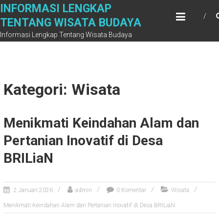
Skip
INFORMASI LENGKAP
to
TENTANG WISATA BUDAYA
content
Informasi Lengkap Tentang Wisata Budaya
Kategori: Wisata
Menikmati Keindahan Alam dan
Pertanian Inovatif di Desa
BRILiaN
2 Januari 2026
admin
0 Komentar
Wisata
Menikmati Keindahan Alam dan Pertanian Inovatif di Desa BRILiaN