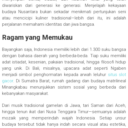
diwariskan dari generasi ke generasi. Menjelajah kekayaan
budaya Nusantara bukan sekadar menikmati pertunjukan seni
atau mencicipi kuliner tradisional—lebih dari itu, ini adalah
perjalanan memahami identitas dan jiwa bangsa.
Ragam yang Memukau
Bayangkan saja, Indonesia memiliki lebih dari 1.300 suku bangsa
dengan bahasa daerah yang berbeda-beda. Tiap suku memiliki
adat istiadat, kesenian, pakaian tradisional, hingga filosofi hidup
yang unik. Di Bali, misalnya, upacara adat seperti Ngaben
menjadi simbol penghormatan kepada arwah leluhur
situs slot
gacor
. Di Sumatra Barat, rumah gadang dan budaya matrilineal
Minangkabau menunjukkan sistem sosial yang berbeda dari
kebanyakan masyarakat.
Dari musik tradisional gamelan di Jawa, tari Saman dari Aceh,
hingga tenun ikat dari Nusa Tenggara Timur—semuanya adalah
mozaik yang memperindah wajah Indonesia. Setiap unsur
budaya tersebut tidak hanya indah secara visual atau estetika,