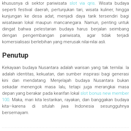
khususnya di sektor pariwisata
slot via qris
. Wisata budaya
seperti festival daerah, pertunjukan tari, wisata kuliner, hingga
kunjungan ke desa adat, menjadi daya tarik tersendiri bagi
wisatawan lokal maupun mancanegara. Namun, penting untuk
diingat bahwa pelestarian budaya harus berjalan seimbang
dengan pengembangan pariwisata, agar tidak terjadi
komersialisasi berlebihan yang merusak nilai-nilai asli.
Penutup
Kekayaan budaya Nusantara adalah warisan yang tak ternilai. Ia
adalah identitas, kekuatan, dan sumber inspirasi bagi generasi
kini dan mendatang. Menjelajah budaya Nusantara bukan
sekadar menengok masa lalu, tetapi juga merangkai masa
depan yang berakar pada kearifan lokal
slot bonus new member
100
. Maka, mari kita lestarikan, rayakan, dan banggakan budaya
kita—karena di situlah jiwa Indonesia sesungguhnya
bersemayam.