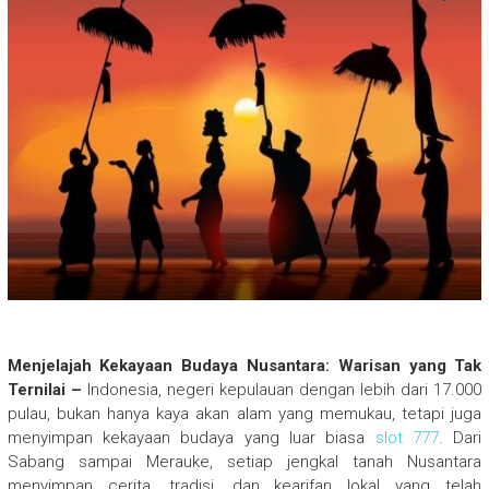
Menjelajah Kekayaan Budaya Nusantara: Warisan yang Tak
Ternilai –
Indonesia, negeri kepulauan dengan lebih dari 17.000
pulau, bukan hanya kaya akan alam yang memukau, tetapi juga
menyimpan kekayaan budaya yang luar biasa
slot 777
. Dari
Sabang sampai Merauke, setiap jengkal tanah Nusantara
menyimpan cerita, tradisi, dan kearifan lokal yang telah