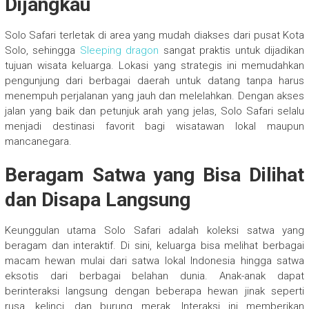
Dijangkau
Solo Safari terletak di area yang mudah diakses dari pusat Kota
Solo, sehingga
Sleeping dragon
sangat praktis untuk dijadikan
tujuan wisata keluarga. Lokasi yang strategis ini memudahkan
pengunjung dari berbagai daerah untuk datang tanpa harus
menempuh perjalanan yang jauh dan melelahkan. Dengan akses
jalan yang baik dan petunjuk arah yang jelas, Solo Safari selalu
menjadi destinasi favorit bagi wisatawan lokal maupun
mancanegara.
Beragam Satwa yang Bisa Dilihat
dan Disapa Langsung
Keunggulan utama Solo Safari adalah koleksi satwa yang
beragam dan interaktif. Di sini, keluarga bisa melihat berbagai
macam hewan mulai dari satwa lokal Indonesia hingga satwa
eksotis dari berbagai belahan dunia. Anak-anak dapat
berinteraksi langsung dengan beberapa hewan jinak seperti
rusa, kelinci, dan burung merak. Interaksi ini memberikan