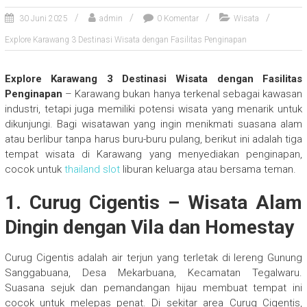
30 Juni 2025
admin
0 Komentar
Wisata
Explore Karawang 3 Destinasi Wisata dengan Fasilitas Penginapan
Explore Karawang 3 Destinasi Wisata dengan Fasilitas
Penginapan
– Karawang bukan hanya terkenal sebagai kawasan
industri, tetapi juga memiliki potensi wisata yang menarik untuk
dikunjungi. Bagi wisatawan yang ingin menikmati suasana alam
atau berlibur tanpa harus buru-buru pulang, berikut ini adalah tiga
tempat wisata di Karawang yang menyediakan penginapan,
cocok untuk
thailand slot
liburan keluarga atau bersama teman.
1. Curug Cigentis – Wisata Alam
Dingin dengan Vila dan Homestay
Curug Cigentis adalah air terjun yang terletak di lereng Gunung
Sanggabuana, Desa Mekarbuana, Kecamatan Tegalwaru.
Suasana sejuk dan pemandangan hijau membuat tempat ini
cocok untuk melepas penat. Di sekitar area Curug Cigentis,