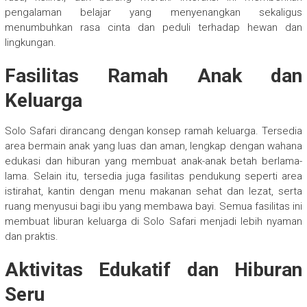
pengalaman belajar yang menyenangkan sekaligus
menumbuhkan rasa cinta dan peduli terhadap hewan dan
lingkungan.
Fasilitas Ramah Anak dan
Keluarga
Solo Safari dirancang dengan konsep ramah keluarga. Tersedia
area bermain anak yang luas dan aman, lengkap dengan wahana
edukasi dan hiburan yang membuat anak-anak betah berlama-
lama. Selain itu, tersedia juga fasilitas pendukung seperti area
istirahat, kantin dengan menu makanan sehat dan lezat, serta
ruang menyusui bagi ibu yang membawa bayi. Semua fasilitas ini
membuat liburan keluarga di Solo Safari menjadi lebih nyaman
dan praktis.
Aktivitas Edukatif dan Hiburan
Seru