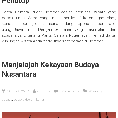
Penutup
Pantai Cemara Puger Jember adalah destinasi wisata yang
cocok untuk Anda yang ingin menikmati ketenangan alam,
keindahan pantai, dan suasana rindang pepohonan cemara di
ujung Jawa Timur. Dengan keindahan yang masih alami dan
suasana yang tenang, Pantai Cemara Puger layak menjadi daftar
kunjungan wisata Anda berikutnya saat berada di Jember.
Menjelajah Kekayaan Budaya
Nusantara
10 Juli 2025
admin
0 Komentar
Wisata
,
,
budaya
budaya daerah
kultur