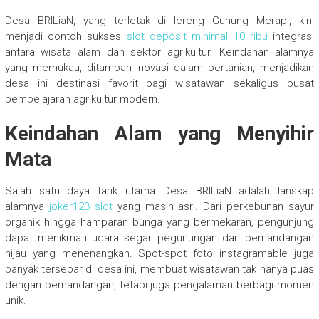
Desa BRILiaN, yang terletak di lereng Gunung Merapi, kini
menjadi contoh sukses
slot deposit minimal 10 ribu
integrasi
antara wisata alam dan sektor agrikultur. Keindahan alamnya
yang memukau, ditambah inovasi dalam pertanian, menjadikan
desa ini destinasi favorit bagi wisatawan sekaligus pusat
pembelajaran agrikultur modern.
Keindahan Alam yang Menyihir
Mata
Salah satu daya tarik utama Desa BRILiaN adalah lanskap
alamnya
joker123 slot
yang masih asri. Dari perkebunan sayur
organik hingga hamparan bunga yang bermekaran, pengunjung
dapat menikmati udara segar pegunungan dan pemandangan
hijau yang menenangkan. Spot-spot foto instagramable juga
banyak tersebar di desa ini, membuat wisatawan tak hanya puas
dengan pemandangan, tetapi juga pengalaman berbagi momen
unik.