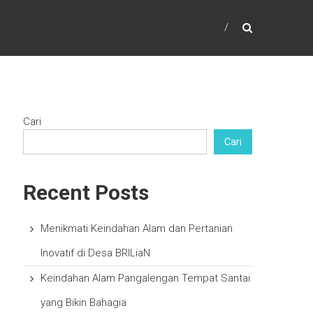
Cari
Cari
Recent Posts
Menikmati Keindahan Alam dan Pertanian
Inovatif di Desa BRILiaN
Keindahan Alam Pangalengan Tempat Santai
yang Bikin Bahagia