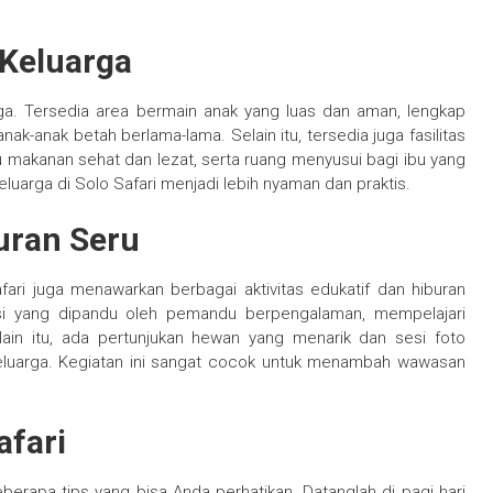
 Keluarga
ga. Tersedia area bermain anak yang luas dan aman, lengkap
-anak betah berlama-lama. Selain itu, tersedia juga fasilitas
u makanan sehat dan lezat, serta ruang menyusui bagi ibu yang
luarga di Solo Safari menjadi lebih nyaman dan praktis.
buran Seru
ari juga menawarkan berbagai aktivitas edukatif dan hiburan
asi yang dipandu oleh pemandu berpengalaman, mempelajari
ain itu, ada pertunjukan hewan yang menarik dan sesi foto
luarga. Kegiatan ini sangat cocok untuk menambah wawasan
afari
berapa tips yang bisa Anda perhatikan. Datanglah di pagi hari