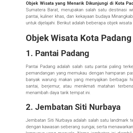
Objek Wisata yang Menarik Dikunjungi di Kota P
Sumatera Barat, merupakan salah satu destinasi w
pantai, kuliner khas, dan kekayaan budaya Minangk
untuk dijelajahi. Berikut adalah beberapa objek wisat
Objek Wisata Kota Padang
1. Pantai Padang
Pantai Padang adalah salah satu pantai paling terken
pemandangan yang memukau dengan hamparan pasir pu
banyak warung makan yang menyajikan berbagai hida
santai, berjemur, atau menikmati matahari terbe
menambah daya tarik tempat ini.
2. Jembatan Siti Nurbaya
Jembatan Siti Nurbaya adalah salah satu landmark t
dengan kawasan seberang sungai, serta menawarkan