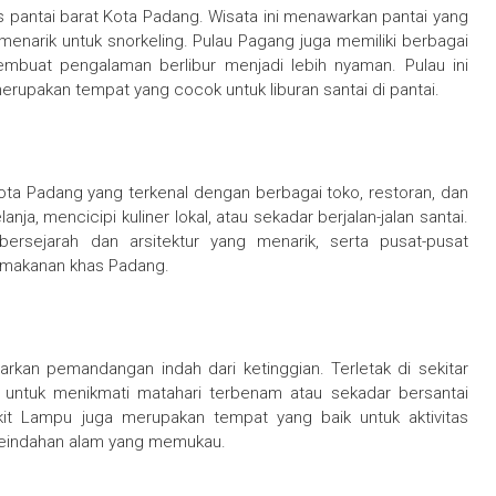
as pantai barat Kota Padang. Wisata ini menawarkan pantai yang
g menarik untuk snorkeling. Pulau Pagang juga memiliki berbagai
embuat pengalaman berlibur menjadi lebih nyaman. Pulau ini
rupakan tempat yang cocok untuk liburan santai di pantai.
ota Padang yang terkenal dengan berbagai toko, restoran, dan
nja, mencicipi kuliner lokal, atau sekadar berjalan-jalan santai.
bersejarah dan arsitektur yang menarik, serta pusat-pusat
 makanan khas Padang.
rkan pemandangan indah dari ketinggian. Terletak di sekitar
r untuk menikmati matahari terbenam atau sekadar bersantai
it Lampu juga merupakan tempat yang baik untuk aktivitas
 keindahan alam yang memukau.