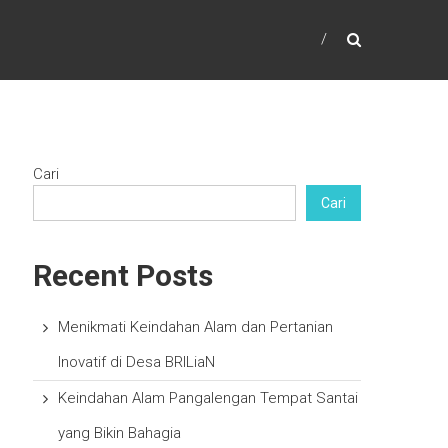
Cari
Cari
Recent Posts
Menikmati Keindahan Alam dan Pertanian
Inovatif di Desa BRILiaN
Keindahan Alam Pangalengan Tempat Santai
yang Bikin Bahagia