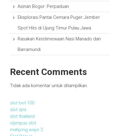
Asinan Bogor: Perpaduan
Eksplorasi Pantai Cemara Puger Jember
Spot Hits di Ujung Timur Pulau Jawa
Rasakan Keistimewaan Nasi Manado dan
Barramundi
Recent Comments
Tidak ada komentar untuk ditampilkan.
slot bet 100
slot qris
slot thailand
olympus slot
mahjong ways 2