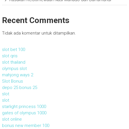
Recent Comments
Tidak ada komentar untuk ditampilkan.
slot bet 100
slot qris
slot thailand
olympus slot
mahjong ways 2
Slot Bonus
depo 25 bonus 25
slot
slot
starlight princess 1000
gates of olympus 1000
slot online
bonus new member 100