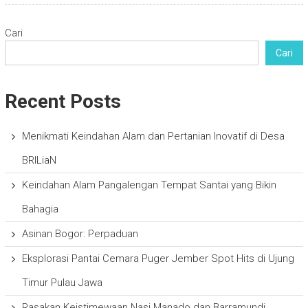
Cari
Cari
Recent Posts
Menikmati Keindahan Alam dan Pertanian Inovatif di Desa
BRILiaN
Keindahan Alam Pangalengan Tempat Santai yang Bikin
Bahagia
Asinan Bogor: Perpaduan
Eksplorasi Pantai Cemara Puger Jember Spot Hits di Ujung
Timur Pulau Jawa
Rasakan Keistimewaan Nasi Manado dan Barramundi