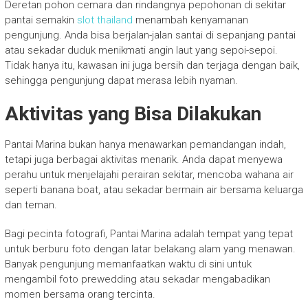
Deretan pohon cemara dan rindangnya pepohonan di sekitar
pantai semakin
slot thailand
menambah kenyamanan
pengunjung. Anda bisa berjalan-jalan santai di sepanjang pantai
atau sekadar duduk menikmati angin laut yang sepoi-sepoi.
Tidak hanya itu, kawasan ini juga bersih dan terjaga dengan baik,
sehingga pengunjung dapat merasa lebih nyaman.
Aktivitas yang Bisa Dilakukan
Pantai Marina bukan hanya menawarkan pemandangan indah,
tetapi juga berbagai aktivitas menarik. Anda dapat menyewa
perahu untuk menjelajahi perairan sekitar, mencoba wahana air
seperti banana boat, atau sekadar bermain air bersama keluarga
dan teman.
Bagi pecinta fotografi, Pantai Marina adalah tempat yang tepat
untuk berburu foto dengan latar belakang alam yang menawan.
Banyak pengunjung memanfaatkan waktu di sini untuk
mengambil foto prewedding atau sekadar mengabadikan
momen bersama orang tercinta.