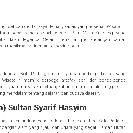
ng, sebuah cerita rakyat Minangkabau yang terkenal. Wisata ini
ta batu besar yang dikenal sebagai Batu Malin Kundang, yang
aka dalam legenda. Selain menikmati pemandangan pantai,
n menikmati kuliner laut di sekitar pantai.
 di pusat Kota Padang dan menyimpan berbagai koleksi yang
Wisata ini memiliki berbagai artefak, seni, dan benda-benda
udayaan masyarakat Minangkabau dari masa lalu hingga saat
ng mendalam tentang sejarah dan budaya daerah.
) Sultan Syarif Hasyim
an hutan lindung yang terletak di bagian utara Kota Padang.
andangan alam yang hijau, dan udara yang segar. Taman Hutan