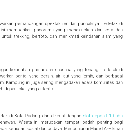
awarkan pemandangan spektakuler dari puncaknya. Terletak di
k ini memberikan panorama yang menakjubkan dari kota dan
l untuk trekking, berfoto, dan menikmati keindahan alam yang
gan keindahan pantai dan suasana yang tenang. Terletak di
kan pantai yang bersih, air laut yang jernih, dan berbagai
alam. Kampung ini juga sering mengadakan acara komunitas dan
idupan lokal yang autentik.
rletak di Kota Padang dan dikenal dengan
slot deposit 10 ribu
 menawan. Wisata ini merupakan tempat ibadah penting bagi
gai kegiatan sosial dan budaya. Mengunjungi Masjid Al-Hikmah