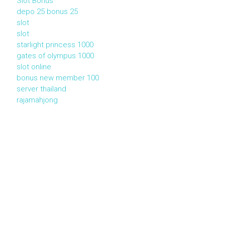
Slot Bonus
depo 25 bonus 25
slot
slot
starlight princess 1000
gates of olympus 1000
slot online
bonus new member 100
server thailand
rajamahjong