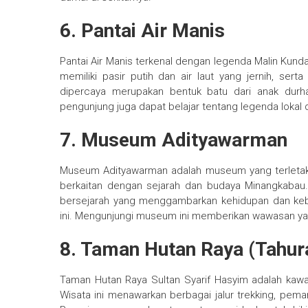
6. Pantai Air Manis
Pantai Air Manis terkenal dengan legenda Malin Kunda
memiliki pasir putih dan air laut yang jernih, ser
dipercaya merupakan bentuk batu dari anak durh
pengunjung juga dapat belajar tentang legenda lokal da
7. Museum Adityawarman
Museum Adityawarman adalah museum yang terletak
berkaitan dengan sejarah dan budaya Minangkabau. 
bersejarah yang menggambarkan kehidupan dan keb
ini. Mengunjungi museum ini memberikan wawasan ya
8. Taman Hutan Raya (Tahura
Taman Hutan Raya Sultan Syarif Hasyim adalah kawas
Wisata ini menawarkan berbagai jalur trekking, pem