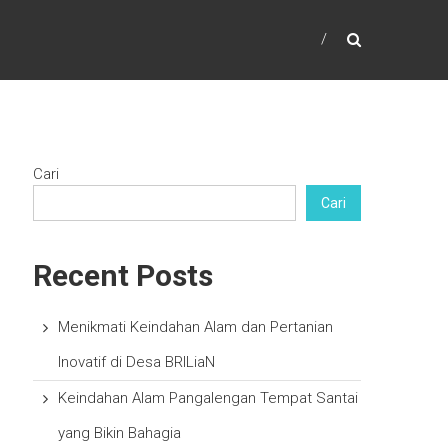
Cari
Cari
Recent Posts
Menikmati Keindahan Alam dan Pertanian
Inovatif di Desa BRILiaN
Keindahan Alam Pangalengan Tempat Santai
yang Bikin Bahagia