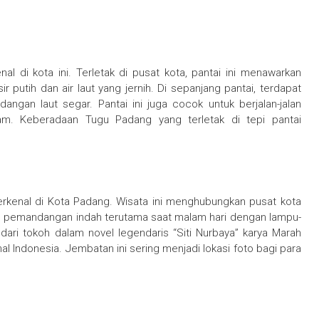
al di kota ini. Terletak di pusat kota, pantai ini menawarkan
tih dan air laut yang jernih. Di sepanjang pantai, terdapat
ngan laut segar. Pantai ini juga cocok untuk berjalan-jalan
nam. Keberadaan Tugu Padang yang terletak di tepi pantai
erkenal di Kota Padang. Wisata ini menghubungkan pusat kota
 pemandangan indah terutama saat malam hari dengan lampu-
ari tokoh dalam novel legendaris “Siti Nurbaya” karya Marah
al Indonesia. Jembatan ini sering menjadi lokasi foto bagi para