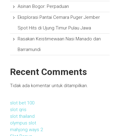
Asinan Bogor: Perpaduan
Eksplorasi Pantai Cemara Puger Jember
Spot Hits di Ujung Timur Pulau Jawa
Rasakan Keistimewaan Nasi Manado dan
Barramundi
Recent Comments
Tidak ada komentar untuk ditampilkan.
slot bet 100
slot qris
slot thailand
olympus slot
mahjong ways 2